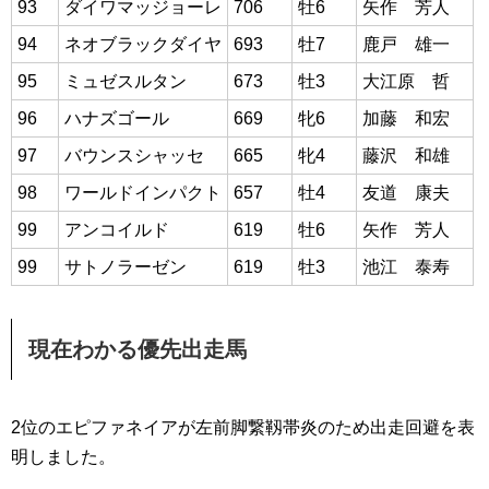
93
ダイワマッジョーレ
706
牡6
矢作 芳人
94
ネオブラックダイヤ
693
牡7
鹿戸 雄一
95
ミュゼスルタン
673
牡3
大江原 哲
96
ハナズゴール
669
牝6
加藤 和宏
97
バウンスシャッセ
665
牝4
藤沢 和雄
98
ワールドインパクト
657
牡4
友道 康夫
99
アンコイルド
619
牡6
矢作 芳人
99
サトノラーゼン
619
牡3
池江 泰寿
現在わかる優先出走馬
2位のエピファネイアが左前脚繋靱帯炎のため出走回避を表
明しました。