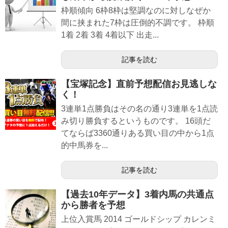
枠順傾向 6枠8枠は堅調なのに対しなぜか
間に挟まれた7枠は圧倒的不調です。 枠順
1着 2着 3着 4着以下 出走...
記事を読む
【宝塚記念】直前予想配信お見逃しな
く！
3連単1点勝負はその名の通り3連単を1点読
み切り勝負するというものです。 16頭だ
てならば3360通りある買い目の中から1点
的中馬券を...
記事を読む
【過去10年データ】3着内馬の共通点
から勝者を予想
上位入賞馬 2014 ゴールドシップ カレンミ