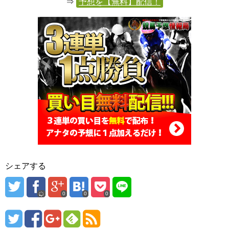
⇒
予想を【無料】配信！
シェアする
0
0
0