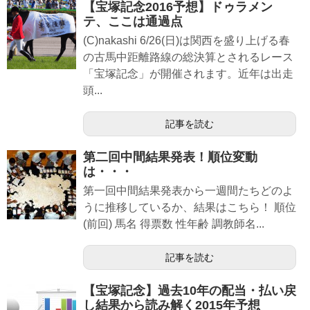
【宝塚記念2016予想】ドゥラメン
テ、ここは通過点
(C)nakashi 6/26(日)は関西を盛り上げる春
の古馬中距離路線の総決算とされるレース
「宝塚記念」が開催されます。近年は出走
頭...
記事を読む
第二回中間結果発表！順位変動
は・・・
第一回中間結果発表から一週間たちどのよ
うに推移しているか、結果はこちら！ 順位
(前回) 馬名 得票数 性年齢 調教師名...
記事を読む
【宝塚記念】過去10年の配当・払い戻
し結果から読み解く2015年予想