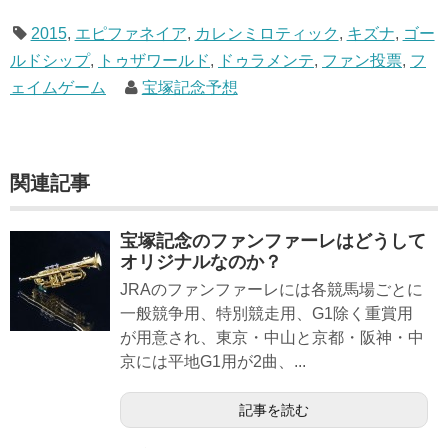
2015
,
エピファネイア
,
カレンミロティック
,
キズナ
,
ゴー
ルドシップ
,
トゥザワールド
,
ドゥラメンテ
,
ファン投票
,
フ
ェイムゲーム
宝塚記念予想
関連記事
宝塚記念のファンファーレはどうして
オリジナルなのか？
JRAのファンファーレには各競馬場ごとに
一般競争用、特別競走用、G1除く重賞用
が用意され、東京・中山と京都・阪神・中
京には平地G1用が2曲、...
記事を読む