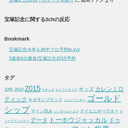
宝塚記念2016予想オッズ先取り
に
競馬ファン
より
宝塚記念に関する2chの反応
Bookmark
宝塚記念今年も的中プロ予想fo.xyz
3連単6点勝負!宝塚記念2015予想
タグ
2015
カレンミロ
オッズ
10年
2014
ウオッカ
エピファネイア
ゴールド
ティック
キタサンブラック
コパノリッキー
シップ
サイン読み
テイエムオペラオー
シンボリルドルフ
デ
トーホウジャッカル
データ
ドゥ
ィープインパクト