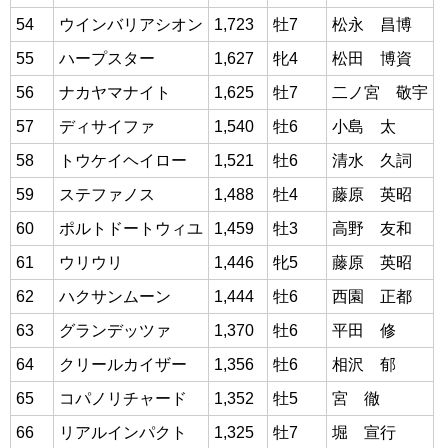
54
ウインバリアシオン
1,723
牡7
松永 昌博
55
ハープスター
1,627
牝4
松田 博資
56
ナカヤマナイト
1,625
牡7
二ノ宮 敬宇
57
ディサイファ
1,540
牡6
小島 太
58
トウケイヘイロー
1,521
牡6
清水 久詞
59
ステファノス
1,488
牡4
藤原 英昭
60
ポルトドートウィユ
1,459
牡3
高野 友和
61
ウリウリ
1,446
牝5
藤原 英昭
62
ハクサンムーン
1,444
牡6
西園 正都
63
グランデッツァ
1,370
牡6
平田 修
64
クリールカイザー
1,356
牡6
相沢 郁
65
コパノリチャード
1,352
牡5
宮 徹
66
リアルインパクト
1,325
牡7
堀 宣行