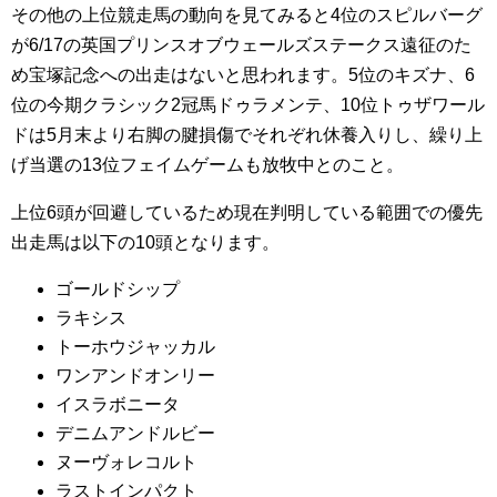
その他の上位競走馬の動向を見てみると4位のスピルバーグ
が6/17の英国プリンスオブウェールズステークス遠征のた
め宝塚記念への出走はないと思われます。5位のキズナ、6
位の今期クラシック2冠馬ドゥラメンテ、10位トゥザワール
ドは5月末より右脚の腱損傷でそれぞれ休養入りし、繰り上
げ当選の13位フェイムゲームも放牧中とのこと。
上位6頭が回避しているため現在判明している範囲での優先
出走馬は以下の10頭となります。
ゴールドシップ
ラキシス
トーホウジャッカル
ワンアンドオンリー
イスラボニータ
デニムアンドルビー
ヌーヴォレコルト
ラストインパクト