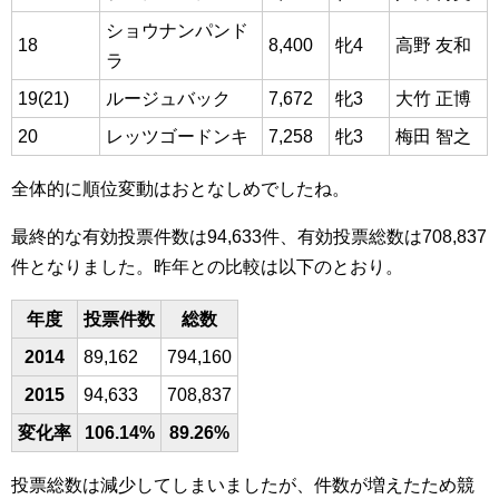
ショウナンパンド
18
8,400
牝4
高野 友和
ラ
19(21)
ルージュバック
7,672
牝3
大竹 正博
20
レッツゴードンキ
7,258
牝3
梅田 智之
全体的に順位変動はおとなしめでしたね。
最終的な有効投票件数は94,633件、有効投票総数は708,837
件となりました。昨年との比較は以下のとおり。
年度
投票件数
総数
2014
89,162
794,160
2015
94,633
708,837
変化率
106.14%
89.26%
投票総数は減少してしまいましたが、件数が増えたため競