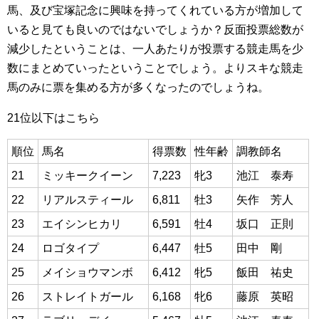
馬、及び宝塚記念に興味を持ってくれている方が増加して
いると見ても良いのではないでしょうか？反面投票総数が
減少したということは、一人あたりが投票する競走馬を少
数にまとめていったということでしょう。よりスキな競走
馬のみに票を集める方が多くなったのでしょうね。
21位以下はこちら
順位
馬名
得票数
性年齢
調教師名
21
ミッキークイーン
7,223
牝3
池江 泰寿
22
リアルスティール
6,811
牡3
矢作 芳人
23
エイシンヒカリ
6,591
牡4
坂口 正則
24
ロゴタイプ
6,447
牡5
田中 剛
25
メイショウマンボ
6,412
牝5
飯田 祐史
26
ストレイトガール
6,168
牝6
藤原 英昭