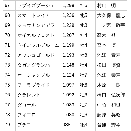
67
ラブイズブーシェ
1,299
牡6
村山 明
68
スマートレイアー
1,236
牝5
大久保 龍志
69
ショウナンアデラ
1,229
牝3
二ノ宮 敬宇
70
マイネルフロスト
1,207
牡4
高木 登
71
ウインフルブルーム
1,199
牡4
宮本 博
72
アッシュゴールド
1,193
牡3
池江 泰寿
73
タガノグランパ
1,148
牡4
松田 博資
74
オーシャンブルー
1,124
牡7
池江 泰寿
75
フーラブライド
1,097
牝6
木原 一良
76
クラレント
1,092
牡6
橋口 弘次郎
77
ダコール
1,083
牡7
中竹 和也
78
フィエロ
1,080
牡6
藤原 英昭
79
ブチコ
988
牝3
音無 秀孝