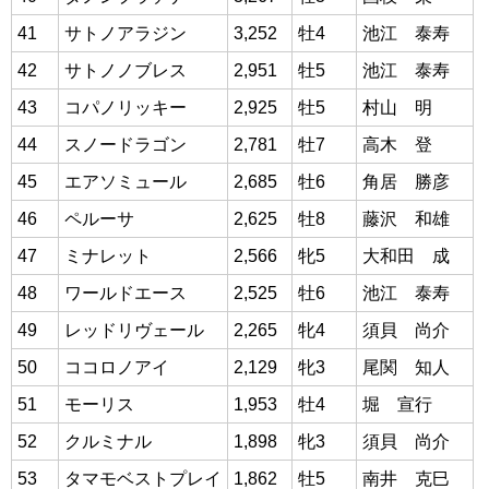
41
サトノアラジン
3,252
牡4
池江 泰寿
42
サトノノブレス
2,951
牡5
池江 泰寿
43
コパノリッキー
2,925
牡5
村山 明
44
スノードラゴン
2,781
牡7
高木 登
45
エアソミュール
2,685
牡6
角居 勝彦
46
ペルーサ
2,625
牡8
藤沢 和雄
47
ミナレット
2,566
牝5
大和田 成
48
ワールドエース
2,525
牡6
池江 泰寿
49
レッドリヴェール
2,265
牝4
須貝 尚介
50
ココロノアイ
2,129
牝3
尾関 知人
51
モーリス
1,953
牡4
堀 宣行
52
クルミナル
1,898
牝3
須貝 尚介
53
タマモベストプレイ
1,862
牡5
南井 克巳