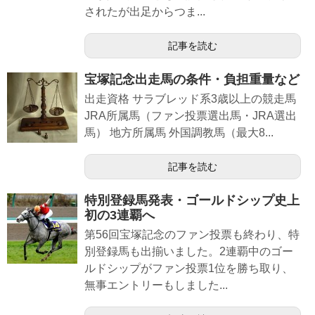
されたが出足からつま...
記事を読む
宝塚記念出走馬の条件・負担重量など
出走資格 サラブレッド系3歳以上の競走馬
JRA所属馬（ファン投票選出馬・JRA選出
馬） 地方所属馬 外国調教馬（最大8...
記事を読む
特別登録馬発表・ゴールドシップ史上
初の3連覇へ
第56回宝塚記念のファン投票も終わり、特
別登録馬も出揃いました。2連覇中のゴー
ルドシップがファン投票1位を勝ち取り、
無事エントリーもしました...