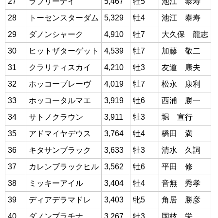
27
ラブリーデイ
5,467
牡5
池江 泰寿
28
トーセンスターダム
5,329
牡4
池江 泰寿
29
ダノンシャーク
4,910
牡7
大久保 龍志
30
ヒットザターゲット
4,539
牡7
加藤 敬二
31
クラリティスカイ
4,210
牡3
友道 康夫
32
ホッコーブレーヴ
4,019
牡7
松永 康利
33
ホッコータルマエ
3,919
牡6
西浦 勝一
34
サトノクラウン
3,911
牡3
堀 宣行
35
アドマイヤデウス
3,764
牡4
橋田 満
36
キタサンブラック
3,633
牡3
清水 久詞
37
カレンブラックヒル
3,562
牡6
平田 修
38
ミッキーアイル
3,404
牡4
音無 秀孝
39
ディアデラマドレ
3,403
牝5
角居 勝彦
40
ダノンプラチナ
3,267
牡3
国枝 栄