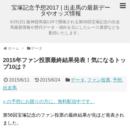
宝塚記念予想2017 | 出走馬の最新デー
タやオッズ情報
6/25(日) 阪神競馬場11Rで開催される第58回宝塚記念の出走
馬最新情報や歴代データ・傾向を元にしたレース展望などを
配信いたします。
ホーム
データ
2015年ファン投票最終結果発表！気になるトッ
プ10は？
2015/6/11
2015/6/24
データ
,
ファン投票
,
予想
,
出走馬
»
の予想にお困りの方に。無料配信中です。
第56回宝塚記念のファン投票の最終結果が先ほど発表され
ました。