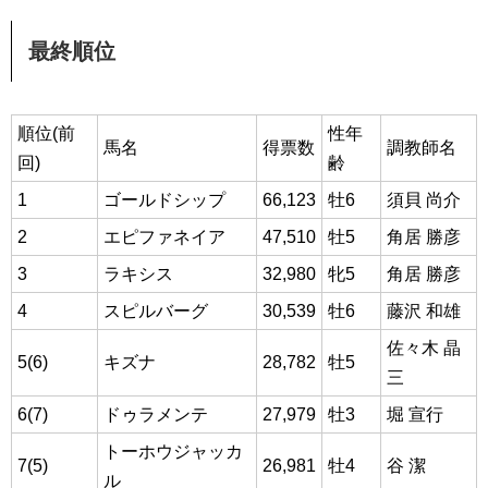
最終順位
順位(前
性年
馬名
得票数
調教師名
回)
齢
1
ゴールドシップ
66,123
牡6
須貝 尚介
2
エピファネイア
47,510
牡5
角居 勝彦
3
ラキシス
32,980
牝5
角居 勝彦
4
スピルバーグ
30,539
牡6
藤沢 和雄
佐々木 晶
5(6)
キズナ
28,782
牡5
三
6(7)
ドゥラメンテ
27,979
牡3
堀 宣行
トーホウジャッカ
7(5)
26,981
牡4
谷 潔
ル