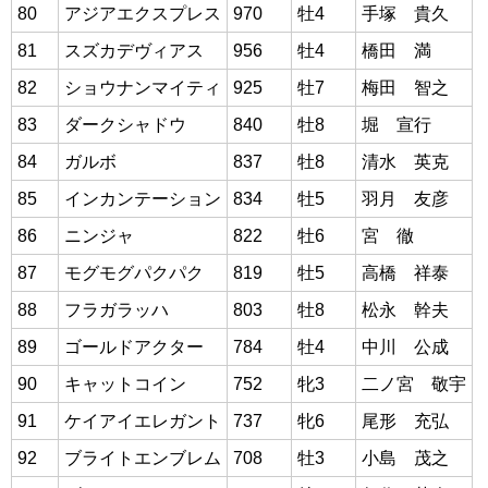
80
アジアエクスプレス
970
牡4
手塚 貴久
81
スズカデヴィアス
956
牡4
橋田 満
82
ショウナンマイティ
925
牡7
梅田 智之
83
ダークシャドウ
840
牡8
堀 宣行
84
ガルボ
837
牡8
清水 英克
85
インカンテーション
834
牡5
羽月 友彦
86
ニンジャ
822
牡6
宮 徹
87
モグモグパクパク
819
牡5
高橋 祥泰
88
フラガラッハ
803
牡8
松永 幹夫
89
ゴールドアクター
784
牡4
中川 公成
90
キャットコイン
752
牝3
二ノ宮 敬宇
91
ケイアイエレガント
737
牝6
尾形 充弘
92
ブライトエンブレム
708
牡3
小島 茂之