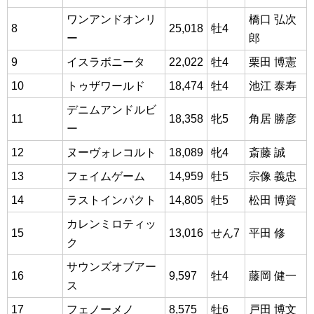
ワンアンドオンリ
橋口 弘次
8
25,018
牡4
ー
郎
9
イスラボニータ
22,022
牡4
栗田 博憲
10
トゥザワールド
18,474
牡4
池江 泰寿
デニムアンドルビ
11
18,358
牝5
角居 勝彦
ー
12
ヌーヴォレコルト
18,089
牝4
斎藤 誠
13
フェイムゲーム
14,959
牡5
宗像 義忠
14
ラストインパクト
14,805
牡5
松田 博資
カレンミロティッ
15
13,016
せん7
平田 修
ク
サウンズオブアー
16
9,597
牡4
藤岡 健一
ス
17
フェノーメノ
8,575
牡6
戸田 博文