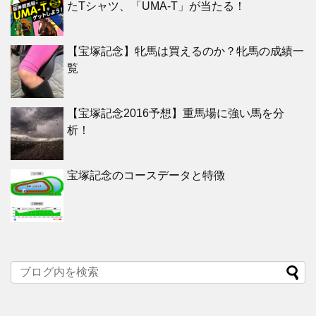
たTシャツ、「UMA-T」が当たる！
【宝塚記念】牝馬は買えるのか？牝馬の成績一
覧
【宝塚記念2016予想】重馬場に強い馬を分
析！
宝塚記念のコースデータと特徴