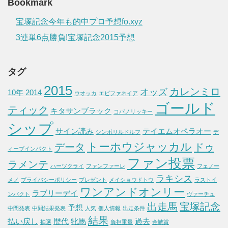
Bookmark
宝塚記念今年も的中プロ予想fo.xyz
3連単6点勝負!宝塚記念2015予想
タグ
2015
カレンミロ
オッズ
10年
2014
ウオッカ
エピファネイア
ゴールド
ティック
キタサンブラック
コパノリッキー
シップ
サイン読み
テイエムオペラオー
シンボリルドルフ
デ
トーホウジャッカル
データ
ドゥ
ィープインパクト
ファン投票
ラメンテ
ハーツクライ
ファンファーレ
フェノー
ラキシス
メノ
プライバシーポリシー
プレゼント
メイショウドトウ
ラストイ
ワンアンドオンリー
ラブリーデイ
ンパクト
ヴァーチュ
出走馬
宝塚記念
予想
中間発表
中間結果発表
人気
個人情報
出走条件
結果
払い戻し
歴代
牝馬
過去
抽選
負担重量
金鯱賞