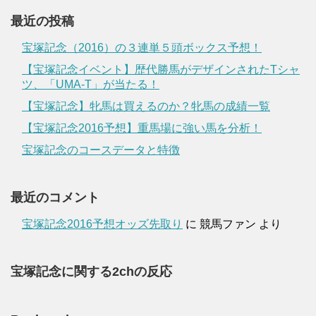
最近の投稿
宝塚記念（2016）の３連単５頭ボックス予想！
【宝塚記念イベント】歴代勝馬がデザインされたTシャ
ツ、「UMA-T」が当たる！
【宝塚記念】牝馬は買えるのか？牝馬の成績一覧
【宝塚記念2016予想】重馬場に強い馬を分析！
宝塚記念のコースデータと特徴
最近のコメント
宝塚記念2016予想オッズ先取り
に
競馬ファン
より
宝塚記念に関する2chの反応