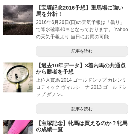
【宝塚記念2016予想】重馬場に強い
馬を分析！
2016年6月26日(日)の天気予報は「曇り」
で降水確率40％となっております。 Yahoo
の天気予報より 当日にお雨の可能...
記事を読む
【過去10年データ】3着内馬の共通点
から勝者を予想
上位入賞馬 2014 ゴールドシップ カレンミ
ロティック ヴィルシーナ 2013 ゴールドシ
ップ ダノン...
記事を読む
【宝塚記念】牝馬は買えるのか？牝馬
の成績一覧