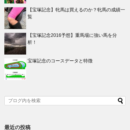
【宝塚記念】牝馬は買えるのか？牝馬の成績一
覧
【宝塚記念2016予想】重馬場に強い馬を分
析！
宝塚記念のコースデータと特徴
最近の投稿