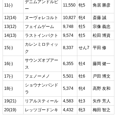
デニムアンドルビ
11(-)
11,550
牝5
角居 勝彦
ー
12(14)
ヌーヴォレコルト
10,827
牝4
斎藤 誠
13(12)
フェイムゲーム
9,748
牡5
宗像 義忠
14(13)
ラストインパクト
9,574
牡5
松田 博資
カレンミロティッ
15(-)
8,337
せん7
平田 修
ク
サウンズオブアー
16(-)
6,355
牡4
藤岡 健一
ス
17(-)
フェノーメノ
5,501
牡6
戸田 博文
ショウナンパンド
18(-)
5,374
牝4
高野 友和
ラ
19(21)
リアルスティール
4,583
牡3
矢作 芳人
20(19)
レッツゴードンキ
4,432
牝3
梅田 智之