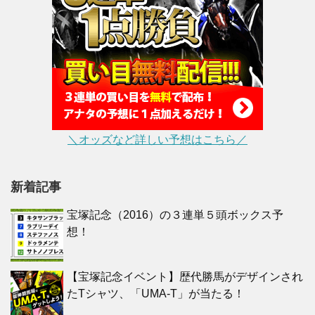
＼オッズなど詳しい予想はこちら／
新着記事
宝塚記念（2016）の３連単５頭ボックス予
想！
【宝塚記念イベント】歴代勝馬がデザインされ
たTシャツ、「UMA-T」が当たる！