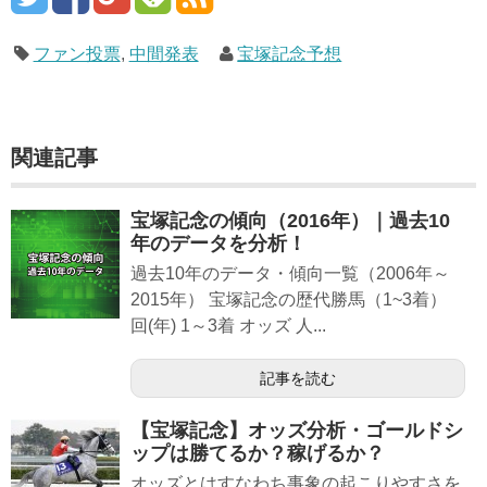
ファン投票
,
中間発表
宝塚記念予想
関連記事
宝塚記念の傾向（2016年）｜過去10
年のデータを分析！
過去10年のデータ・傾向一覧（2006年～
2015年） 宝塚記念の歴代勝馬（1~3着）
回(年) 1～3着 オッズ 人...
記事を読む
【宝塚記念】オッズ分析・ゴールドシ
ップは勝てるか？稼げるか？
オッズとはすなわち事象の起こりやすさを